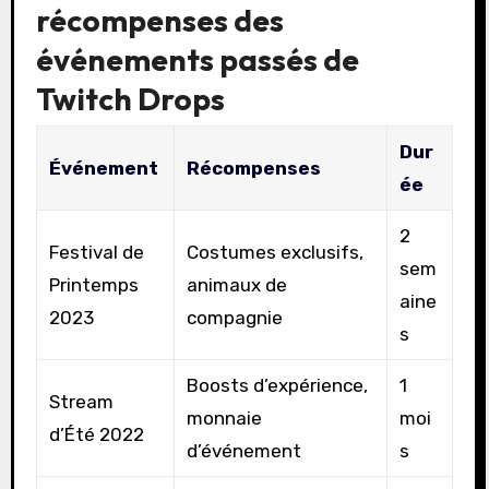
récompenses des
événements passés de
Twitch Drops
Dur
Événement
Récompenses
ée
2
Festival de
Costumes exclusifs,
sem
Printemps
animaux de
aine
2023
compagnie
s
Boosts d’expérience,
1
Stream
monnaie
moi
d’Été 2022
d’événement
s