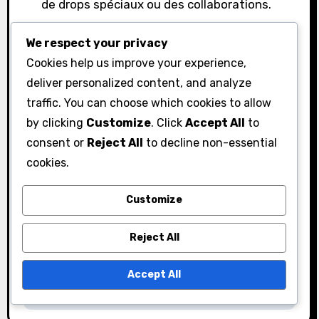
de drops spéciaux ou des collaborations.
We respect your privacy
Cookies help us improve your experience,
deliver personalized content, and analyze
traffic. You can choose which cookies to allow
P
by clicking
Customize
. Click
Accept All
to
Black Desert
o
consent or
Reject All
to decline non-essential
Online Twitch Drops
cookies.
s
: Comparaison avec
d’autres jeux,
t
Customize
Caractéristiques
n
Reject All
uniques,
a
Engagement des
Accept All
joueurs
v