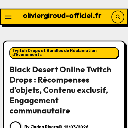
Skip
to
oliviergiroud-officiel.fr
content
Twitch Drops et Bundles de Réclamation
d'Événements
Black Desert Online Twitch
Drops : Récompenses
d’objets, Contenu exclusif,
Engagement
communautaire
By
Jaden Rivers
12/03/2026