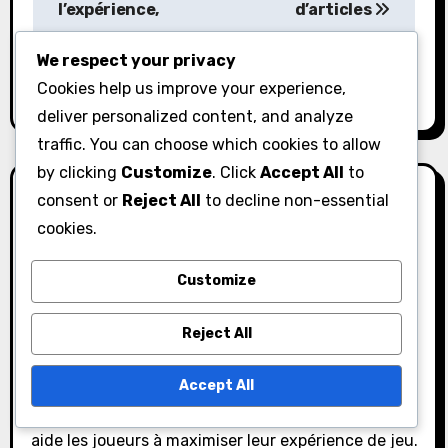
a
l’expérience,
d’articles
Avantages du
v
We respect your privacy
gameplay
i
Cookies help us improve your experience,
deliver personalized content, and analyze
g
traffic. You can choose which cookies to allow
a
by clicking
Customize
. Click
Accept All
to
consent or
Reject All
to decline non-essential
t
cookies.
i
Customize
By
Jaden Rivers
o
Jaden est un joueur passionné et un créateur de
n
Reject All
contenu spécialisé dans Black Desert Online. Avec
un talent pour dénicher les meilleurs codes de
Accept All
réduction et les récompenses quotidiennes, Jaden
aide les joueurs à maximiser leur expérience de jeu.