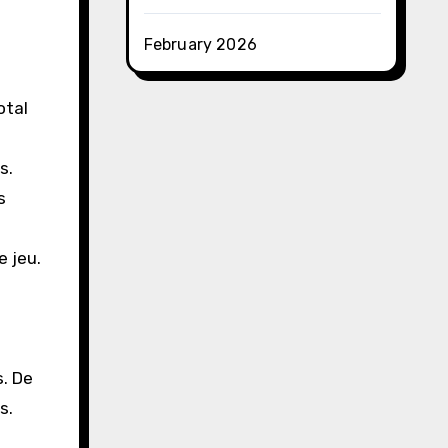
February 2026
otal
s.
s
e jeu.
s. De
s.