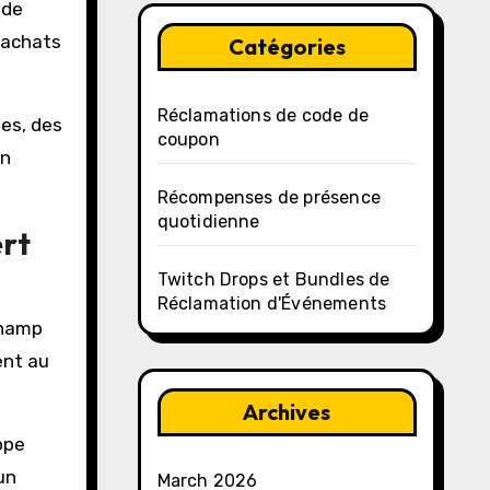
 de
s achats
Catégories
Réclamations de code de
mes, des
coupon
in
Récompenses de présence
quotidienne
ert
Twitch Drops et Bundles de
Réclamation d'Événements
champ
ent au
Archives
ppe
un
March 2026