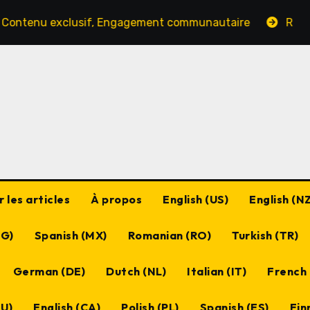
clusif, Engagement communautaire
Récompenses de pré
 les articles
À propos
English (US)
English (NZ
BG)
Spanish (MX)
Romanian (RO)
Turkish (TR)
German (DE)
Dutch (NL)
Italian (IT)
French 
HU)
English (CA)
Polish (PL)
Spanish (ES)
Finn