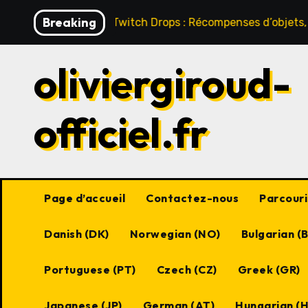
Skip
Breaking
t Online Twitch Drops : Récompenses d’objets, Contenu ex
to
content
oliviergiroud-
officiel.fr
Page d’accueil
Contactez-nous
Parcourir
Danish (DK)
Norwegian (NO)
Bulgarian (
Portuguese (PT)
Czech (CZ)
Greek (GR)
Japanese (JP)
German (AT)
Hungarian (