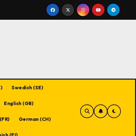
sence quotidienne de Black Desert Online : Critères d’éligi
)
Swedish (SE)
English (GB)
(FR)
German (CH)
ish (FI)