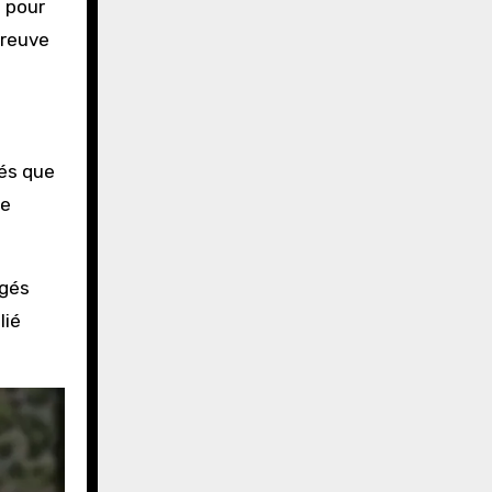
 pour
preuve
sés que
te
ngés
lié