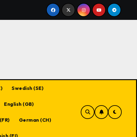
présence quotidienne de Black Desert Online : Critères d’él
)
Swedish (SE)
English (GB)
(FR)
German (CH)
ish (FI)