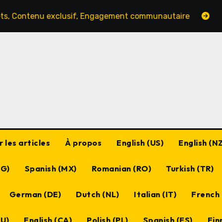
 exclusif, Engagement communautaire
Récompenses de 
 les articles
À propos
English (US)
English (NZ
BG)
Spanish (MX)
Romanian (RO)
Turkish (TR)
German (DE)
Dutch (NL)
Italian (IT)
French 
HU)
English (CA)
Polish (PL)
Spanish (ES)
Finn