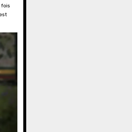
 fois
est