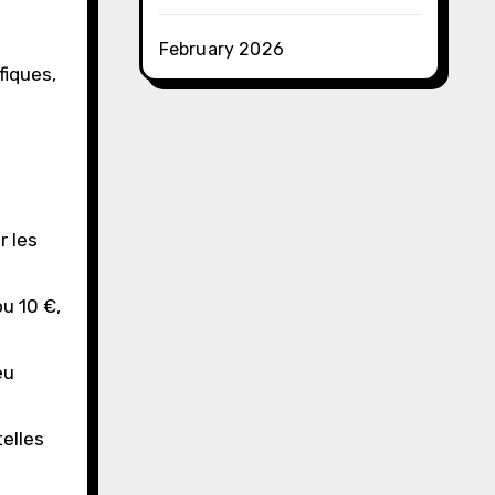
February 2026
fiques,
r les
u 10 €,
eu
telles