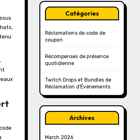
Catégories
essus
chats,
Réclamations de code de
ntenu
coupon
Récompenses de présence
,
quotidienne
nt
veaux
Twitch Drops et Bundles de
Réclamation d'Événements
ert
Archives
 code
a
March 2026