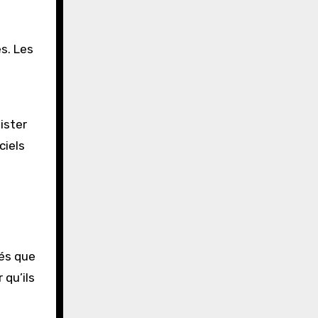
s. Les
ister
ciels
sés que
 qu’ils