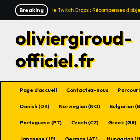
Skip
Breaking
sert Online Twitch Drops : Récompenses d’objets, Contenu
to
content
oliviergiroud-
officiel.fr
Page d’accueil
Contactez-nous
Parcourir
Danish (DK)
Norwegian (NO)
Bulgarian (
Portuguese (PT)
Czech (CZ)
Greek (GR)
Japanese (JP)
German (AT)
Hungarian (