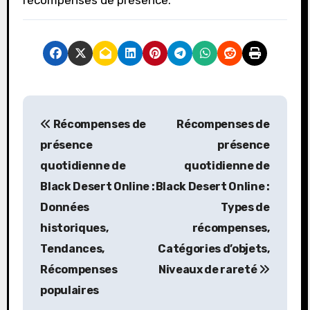
récompenses de présence.
P
Récompenses de
Récompenses de
o
présence
présence
s
quotidienne de
quotidienne de
Black Desert Online :
Black Desert Online :
t
Données
Types de
n
historiques,
récompenses,
a
Tendances,
Catégories d’objets,
Récompenses
Niveaux de rareté
v
populaires
i