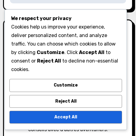
g
We respect your privacy
a
Cookies help us improve your experience,
t
deliver personalized content, and analyze
traffic. You can choose which cookies to allow
i
by clicking
Customize
. Click
Accept All
to
By
Jaden Rivers
o
consent or
Reject All
to decline non-essential
cookies.
Jaden est un joueur passionné et un créateur de
n
contenu spécialisé dans Black Desert Online. Avec
Customize
un talent pour dénicher les meilleurs codes de
réduction et les récompenses quotidiennes, Jaden
Reject All
aide les joueurs à maximiser leur expérience de jeu.
Lorsqu'il n'explore pas le vaste monde de BDO,
Accept All
Jaden aime diffuser sur Twitch et partager des
conseils avec d'autres aventuriers.