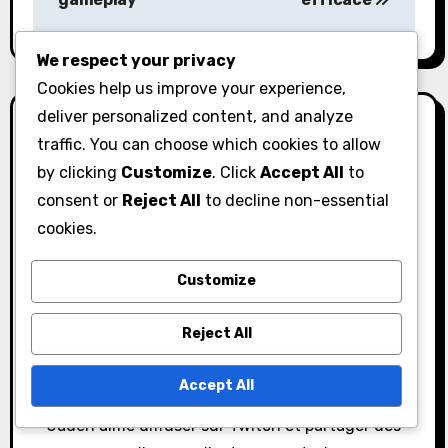
v
i
We respect your privacy
g
Cookies help us improve your experience,
deliver personalized content, and analyze
a
traffic. You can choose which cookies to allow
t
by clicking
Customize
. Click
Accept All
to
consent or
Reject All
to decline non-essential
i
By
Jaden Rivers
cookies.
o
Jaden est un joueur passionné et un créateur de
Customize
contenu spécialisé dans Black Desert Online. Avec
n
un talent pour dénicher les meilleurs codes de
Reject All
réduction et les récompenses quotidiennes, Jaden
aide les joueurs à maximiser leur expérience de jeu.
Accept All
Lorsqu'il n'explore pas le vaste monde de BDO,
Jaden aime diffuser sur Twitch et partager des