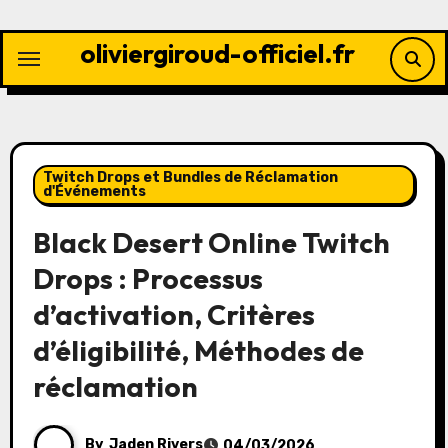
Skip
to
oliviergiroud-officiel.fr
content
Twitch Drops et Bundles de Réclamation
d'Événements
Black Desert Online Twitch
Drops : Processus
d’activation, Critères
d’éligibilité, Méthodes de
réclamation
By
Jaden Rivers
04/03/2026