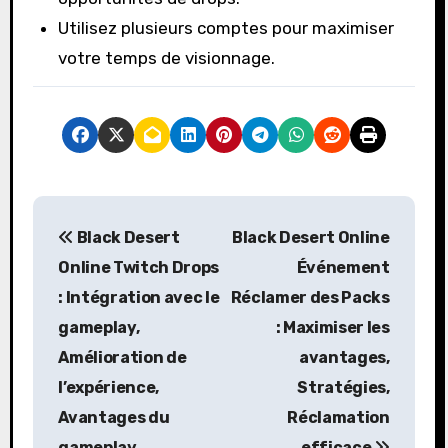
Utilisez plusieurs comptes pour maximiser
votre temps de visionnage.
P
Black Desert
Black Desert Online
o
Online Twitch Drops
Événement
s
: Intégration avec le
Réclamer des Packs
gameplay,
: Maximiser les
t
Amélioration de
avantages,
n
l’expérience,
Stratégies,
a
Avantages du
Réclamation
gameplay
efficace